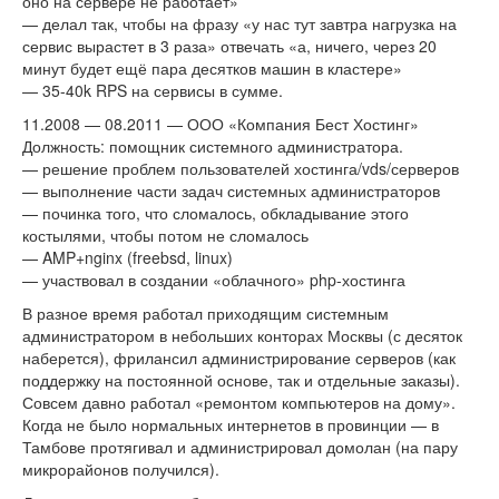
оно на сервере не работает»
— делал так, чтобы на фразу «у нас тут завтра нагрузка на
сервис вырастет в 3 раза» отвечать «а, ничего, через 20
минут будет ещё пара десятков машин в кластере»
— 35-40k RPS на сервисы в сумме.
11.2008 — 08.2011 — ООО «Компания Бест Хостинг»
Должность: помощник системного администратора.
— решение проблем пользователей хостинга/vds/серверов
— выполнение части задач системных администраторов
— починка того, что сломалось, обкладывание этого
костылями, чтобы потом не сломалось
— AMP+nginx (freebsd, linux)
— участвовал в создании «облачного» php-хостинга
В разное время работал приходящим системным
администратором в небольших конторах Москвы (с десяток
наберется), фрилансил администрирование серверов (как
поддержку на постоянной основе, так и отдельные заказы).
Совсем давно работал «ремонтом компьютеров на дому».
Когда не было нормальных интернетов в провинции — в
Тамбове протягивал и администрировал домолан (на пару
микрорайонов получился).