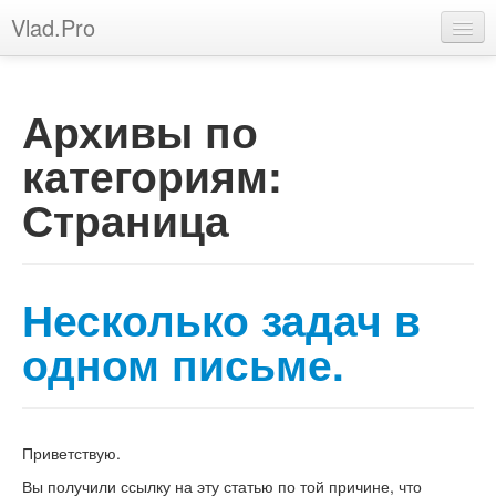
Vlad.Pro
Обо мне
Перейти к основному содержимому
Перейти к дополнительному содержимому
Vlad.Pro
Основное меню
Архивы по
Контакты
категориям:
Услуги
inkvizitor68sl
Страница
Несколько задач в
одном письме.
Приветствую.
Вы получили ссылку на эту статью по той причине, что