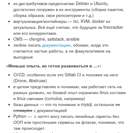
из дистрибутивов предпочитаю Debian и Ubuntu,
достаточно погружен в их инструменты (сборка пакетов,
сборка образов, свои репозитории и т.д.)
виртуализация/контейнеры — lxc, KVM, docker из
актуальных. Всё ещё считаю, что будущее за firecracker
или его конкурентами.
CMS — cfengine, saltstack, ansible
люблю писать
документацию
, обожаю, когда это
считается частью работы, а не факультативом на
выходные
«Меньше опыта, но готов развиваться в …»:
CI/CD, особенно если это Gitlab CI и похожие на него
(Drone, Abstruse)
в целом представляю и понимаю, как работает сеть на
разных уровнях, но боевой опыт ограничен linux-хостами
и linux-свичами (cumulus, например)
базы данных — что-то понимаю в mysql, остальное
со
словарём
с документацией
Python — с чатгпт могу писать линейные скрипты без
ООП или простенькие сервисы на фласке, понимая, что
там происходит.