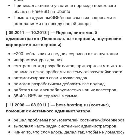
Принимал активное участие в переезде поискового
облака с FreeBSD на Ubuntu
Помогал админам/SRE/девопсам с их вопросами и
пожеланиями по поводу нашей инфры
[ 09.2011 — 10.2013 ] — Яндекс, системный
администратор (Персональные сервисы, внутренние
корпоративные сервисы)
~200 небольших и средних сервисов в эксплуатации
инфраструктура для них
смотрел на код разработчиков,
притворялся что что-то
понимаю
искал проблемы на тему отказоустойчивости
автоматизировал свои и чужие задач
помогал разработчикам дебажить всё подряд
работал над масштабируемостью наших кластеров
35-40k RPS на сервисы в сумме.
[ 11.2008 — 08.2011 ] — best-hosting.ru (хостинг),
помощник системного администратора.
решал проблемы пользователей хостинга/vds/серверов
выполнял часть задач системных администраторов
чинил то, что сломалось, делал так, чтобы не ломалось