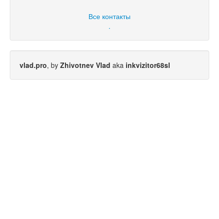
Все контакты
.
vlad.pro
, by
Zhivotnev Vlad
aka
inkvizitor68sl